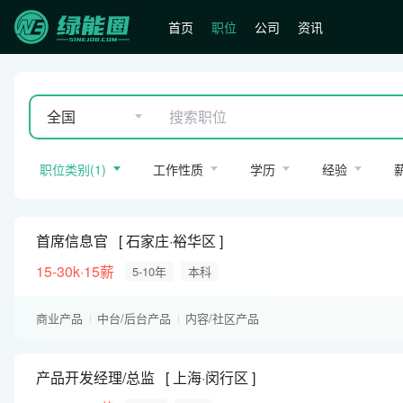
首页
职位
公司
资讯
全国
职位类别
(
1
)
工作性质
学历
经验
首席信息官
石家庄·裕华区
15-30k·15薪
5-10年
本科
商业产品
中台/后台产品
内容/社区产品
产品开发经理/总监
上海·闵行区