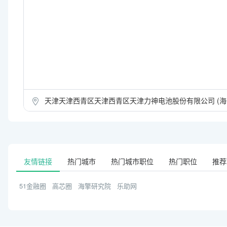
力神电池秉承技术质量、
致力于为客户提供整体电
和聚合物电池以及光伏
品应用涵盖消费类电子
动力电池产业的蓬勃发
天津天津西青区天津西青区天津力神电池股份有限公司 (海
州、武汉、深圳、绵阳和
万人,具备100亿瓦时
友情链接
热门城市
热门城市职位
热门职位
推荐
51金融圈
高芯圈
海擎研究院
乐助网