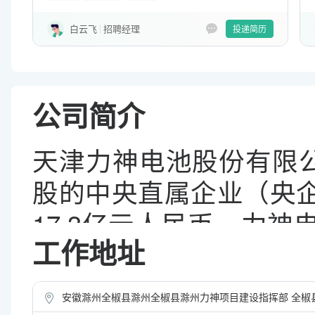
白云飞
招聘经理
投递简历
公司简介
天津力神电池股份有限公
股的中央直属企业（央企）
17.3亿元人民币。力
工作地址
量型企业,经过20余年
内领先的专业锂离子蓄
安徽滁州全椒县滁州全椒县滁州力神项目建设指挥部 全椒县