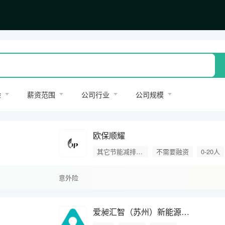
验
薪资范围
公司行业
公司规模
欧保顺耀
其它节能减排产品
不需要融资
0-20人
意外险
爱昶汇智（苏州）新能源高科技