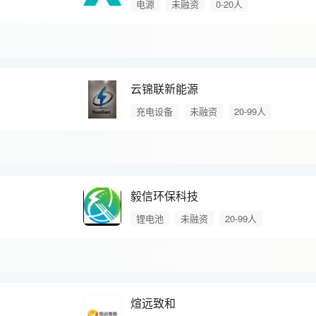
电源
未融资
0-20人
云锦联新能源
充电设备
未融资
20-99人
毅信环保科技
锂电池
未融资
20-99人
煊远致和