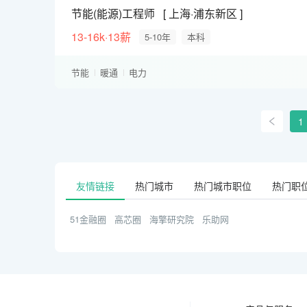
节能(能源)工程师
上海·浦东新区
13-16k·13薪
5-10年
本科
节能
暖通
电力
1
友情链接
热门城市
热门城市职位
热门职
51金融圈
高芯圈
海擎研究院
乐助网