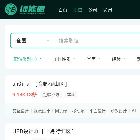
首页
职位
公司
资讯
全国
职位类别
(
1
)
工作性质
学历
经验
ui设计师
合肥·蜀山区
9-14k·13薪
经验不限
本科
交互设计
视觉设计
网页端
移动端
平面设计
动效设计
AI
PS
Sketch
UED设计师
上海·徐汇区