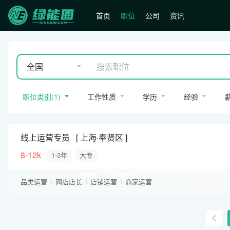
首页
职位
公司
资讯
全国
职位类别
(
1
)
工作性质
学历
经验
线上运营专员
上海·奉贤区
8-12k
1-3年
大专
品类运营
网店店长
店铺运营
商家运营