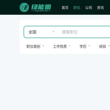
首页
职位
公司
资讯
全国
职位类别
(
1
)
工作性质
学历
经