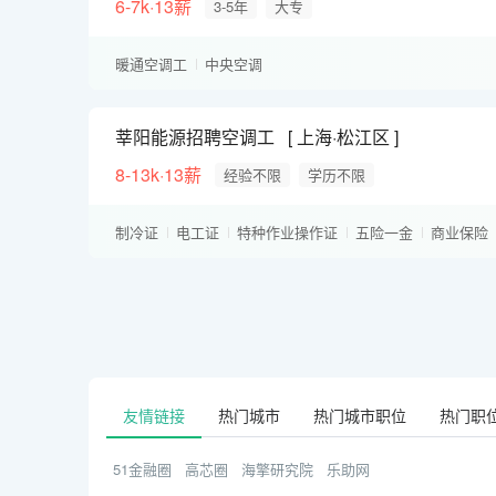
6-7k·13薪
3-5年
大专
暖通空调工
中央空调
莘阳能源招聘空调工
上海·松江区
8-13k·13薪
经验不限
学历不限
制冷证
电工证
特种作业操作证
五险一金
商业保险
友情链接
热门城市
热门城市职位
热门职
51金融圈
高芯圈
海擎研究院
乐助网