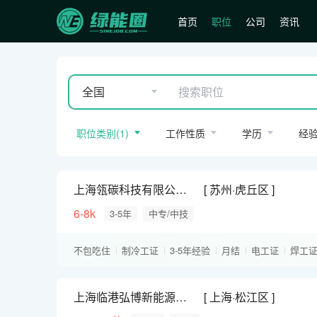
首页
职位
公司
资讯
全国
职位类别
(
1
)
工作性质
学历
经
上海瓴碳科技有限公司招聘空调工
苏州·虎丘区
6-8k
3-5年
中专/中技
不包吃住
制冷工证
3-5年经验
月结
电工证
焊工
上海临港弘博新能源招聘空调工
上海·松江区