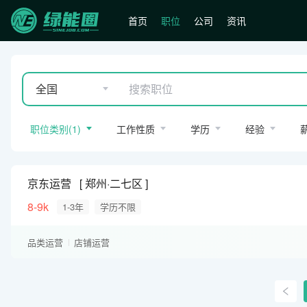
首页
职位
公司
资讯
全国
职位类别
(
1
)
工作性质
学历
经验
京东运营
郑州·二七区
8-9k
1-3年
学历不限
品类运营
店铺运营