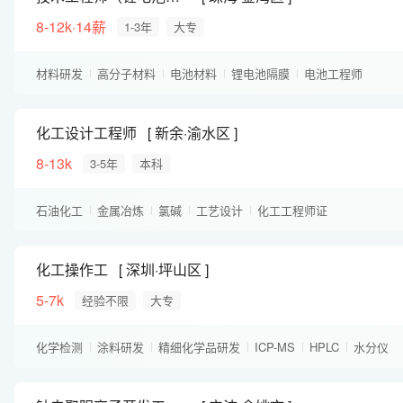
8-12k·14薪
1-3年
大专
材料研发
高分子材料
电池材料
锂电池隔膜
电池工程师
材料工程师
新能源
上市公司
化工设计工程师
新余·渝水区
8-13k
3-5年
本科
石油化工
金属冶炼
氯碱
工艺设计
化工工程师证
中级职称及以上
化工操作工
深圳·坪山区
5-7k
经验不限
大专
化学检测
涂料研发
精细化学品研发
ICP-MS
HPLC
水分仪
电池材料
高分子材料