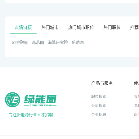
常熟总部地址：江苏省常熟
友情链接
热门城市
热门城市职位
热门职位
推荐
泰州中来光电地址：江苏省
51金融圈
高芯圈
海擎研究院
乐助网
苏州中来民生地址：上海市
产品与服务
使
职位搜索
服
公司搜索
隐
专注新能源行业人才招聘
企业招聘
职