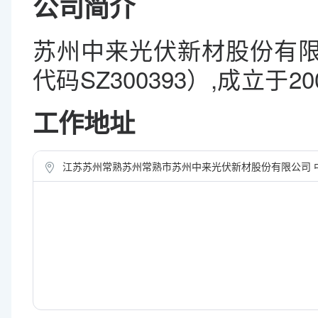
公司简介
苏州中来光伏新材股份有限
代码SZ300393）,成立于2
致力于打造成全球一流的光
工作地址
公司以技术为核心、以人才
构建了“光伏辅材、高效电
江苏苏州常熟苏州常熟市苏州中来光伏新材股份有限公司 
辅材业务,2016年产能超
造商；高效电池业务拥有2.4
是全球高效发电领跑者；光
光伏发电系统投资、建设安
互动互补态势,构建中来光