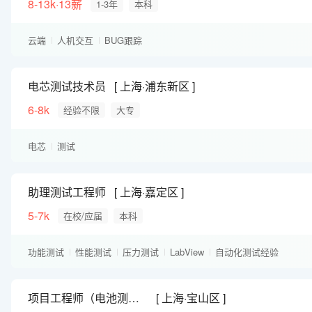
8-13k·13薪
1-3年
本科
云端
人机交互
BUG跟踪
电芯测试技术员
上海·浦东新区
6-8k
经验不限
大专
电芯
测试
助理测试工程师
上海·嘉定区
5-7k
在校/应届
本科
功能测试
性能测试
压力测试
LabView
自动化测试经验
嵌入式测试
Windows
测试开发
LABVIEW
项目工程师（电池测试）
上海·宝山区