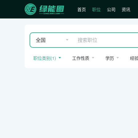
首页
职位
公司
资讯
全国
职位类别
(
1
)
工作性质
学历
经